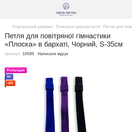
Повітрянний реквізит
Повітряні циркові петлі
Петля для пові
Петля для повітряної гімнастики
«Плоска» в бархаті, Чорний, S-35см
Артикул:
10585
Написати відгук
Розпродаж
Хіт
−6%