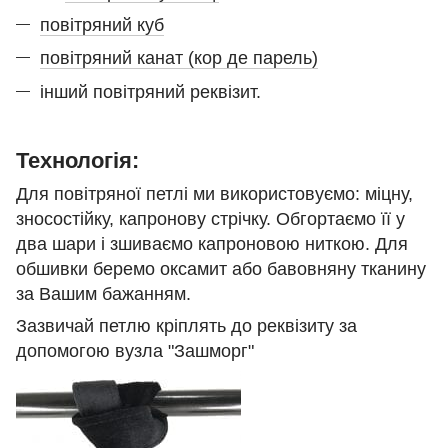
повітряний куб
повітряний канат (кор де п
арель)
інший повітряний реквізит.
Технологія:
Для повітряної петлі ми використовуємо: міцну,
зносостійку, капронову стрічку. Обгортаємо її у
два шари і зшиваємо капроновою ниткою. Для
обшивки беремо оксамит або бавовняну тканину
за Вашим бажанням.
Зазвичай петлю кріплять до реквізиту за
допомогою вузла "Зашморг"