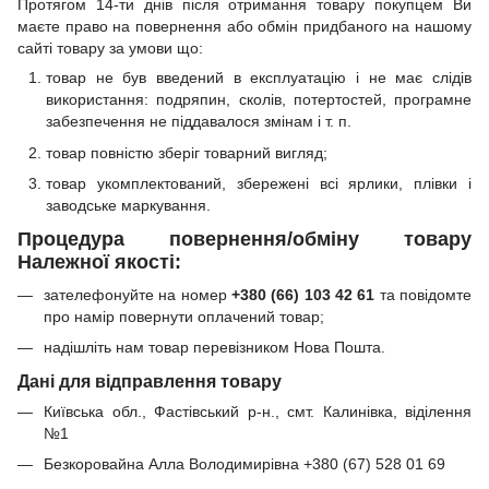
Протягом 14-ти днів після отримання товару покупцем Ви
маєте право на повернення або обмін придбаного на нашому
сайті товару за умови що:
товар не був введений в експлуатацію і не має слідів
використання: подряпин, сколів, потертостей, програмне
забезпечення не піддавалося змінам і т. п.
товар повністю зберіг товарний вигляд;
товар укомплектований, збережені всі ярлики, плівки і
заводське маркування.
Процедура повернення/обміну товару
Належної якості:
зателефонуйте на номер
+380 (66) 103 42 61
та повідомте
про намір повернути оплачений товар;
надішліть нам товар перевізником Нова Пошта.
Дані для відправлення товару
Київська обл., Фастівський р-н., смт. Калинівка, віділення
№1
Безкоровайна Алла Володимирівна +380 (67) 528 01 69