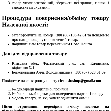
товар укомплектований, збережені всі ярлики, плівки і
заводське маркування.
Процедура повернення/обміну товару
Належної якості:
зателефонуйте на номер
+380 (66) 103 42 61
та повідомте
про намір повернути оплачений товар;
надішліть нам товар перевізником Нова Пошта.
Дані для відправлення товару
Київська обл., Фастівський р-н., смт. Калинівка,
віділення №1
Безкоровайна Алла Володимирівна +380 (67) 528 01 69
Повідомте на електронну пошту
circus4ushop@gmail.com
№ декларації надісланої посилки
№ банківської картки для повернення вартості товару
модель товару, на яку хочете здійснити обмін
Після отримання, перевірки вмісту посилки на
відповідність умовам повернення товару, ми повертаємо