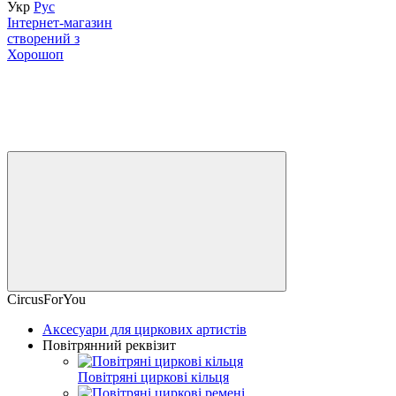
Укр
Рус
Інтернет-магазин
створений з
Хорошоп
CircusForYou
Аксесуари для циркових артистів
Повітрянний реквізит
Повітряні циркові кільця