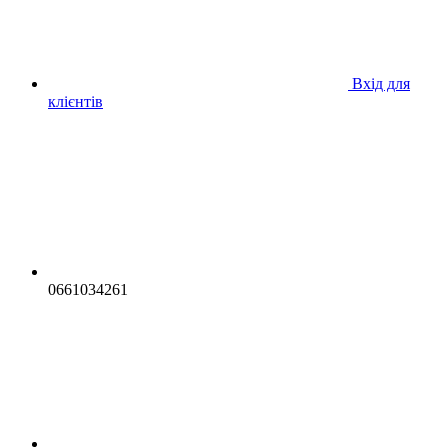
Вхід для
клієнтів
0661034261