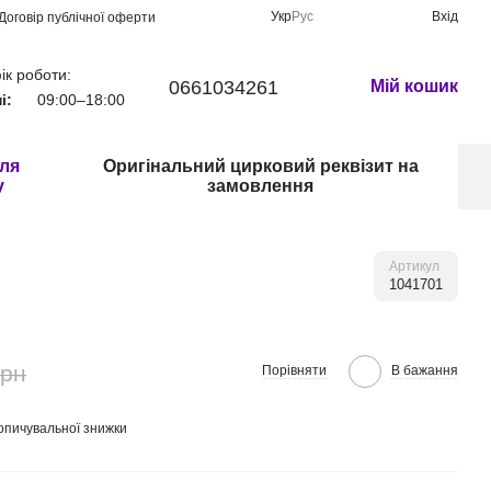
Укр
Рус
Вхід
Договір публічної оферти
ік роботи:
0661034261
Мій кошик
і:
09:00–18:00
для
Оригінальний цирковий реквізит на
у
замовлення
Артикул
1041701
грн
Порівняти
В бажання
опичувальної знижки