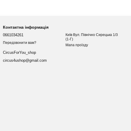
Контактна інформація
0661034261
Київ Вул. Північно Сирецька 1/3
(1-Г)
Передзвонити вам?
Мапа проїзду
CircusForYou_shop
circus4ushop@gmail.com