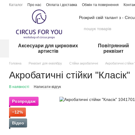
Перейти до основного контенту
Каталог
Про нас
Оплата і доставка
Обмін та повернення
Конта
Розкрий свій талант з - Circ
Аксесуари для циркових
Повітрянний
артистів
реквізит
Головна
Реквізит для еквілібру
Стійки акробатичні
Акробатичні стійки 
Акробатичні стійки "Класік"
В наявності
Написати відгук
Розпродаж
−12%
Відео