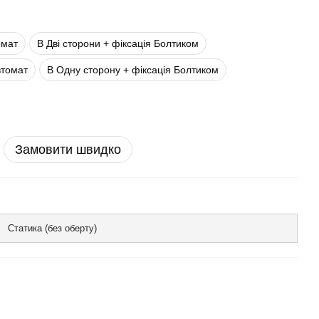
омат
В Дві сторони + фіксація Болтиком
втомат
В Одну сторону + фіксація Болтиком
Замовити швидко
Статика (без оберту)