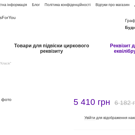
ктна інформація
Блог
Політика конфіденційності
Відгуки про магазин
usForYou
Граф
Будн
Товари для підвіски циркового
Реквізит 
реквізиту
еквілібр
"Класік"
5 410 грн
6 182 
Увійти
для відображення нак
%