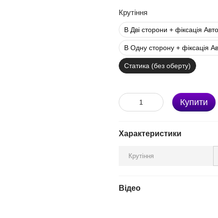
Крутіння
В Дві сторони + фіксація Авт
В Одну сторону + фіксація А
Статика (без оберту)
Купити
Характеристики
Крутіння
Відео