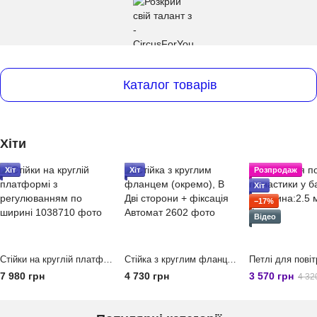
Каталог товарів
Хіти
Хіт
Хіт
Розпродаж
Хіт
−17%
Відео
Стійки на круглій платформі з регулюванням по ширині, Статика (без оберту)
Стійка з круглим фланцем (окремо), В Дві сторони + фіксація Автомат
7 980 грн
4 730 грн
3 570 грн
4 32