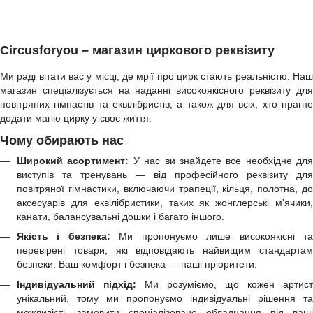
Circusforyou – магазин циркового реквізиту
Ми раді вітати вас у місці, де мрії про цирк стають реальністю. Наш
магазин спеціалізується на наданні високоякісного реквізиту для
повітряних гімнастів та еквілібристів, а також для всіх, хто прагне
додати магію цирку у своє життя.
Чому обирають нас
Широкий асортимент:
У нас ви знайдете все необхідне для
виступів та тренувань — від професійного реквізиту для
повітряної гімнастики, включаючи трапеції, кільця, полотна, до
аксесуарів для еквілібристики, таких як жонглерські м'ячики,
канати, балансувальні дошки і багато іншого.
Якість і безпека:
Ми пропонуємо лише високоякісні т
перевірені товари, які відповідають найвищим стандартам
безпеки. Ваш комфорт і безпека — наші пріоритети.
Індивідуальний підхід:
Ми розуміємо, що кожен артист
унікальний, тому ми пропонуємо індивідуальні рішення та
можливість замовити спеціалізоване обладнання під ваші