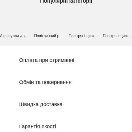
Популярні категорії
Аксесуари для циркових артистів
Повітрянний реквізит
Повітряні циркові кільця
Повітряні циркові рем
Оплата при отриманні
Обмін та повернення
Швидка доставка
Гарантія якості