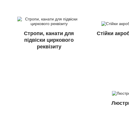
Стропи, канати для
Стійки акро
підвіски циркового
реквізиту
Люстр