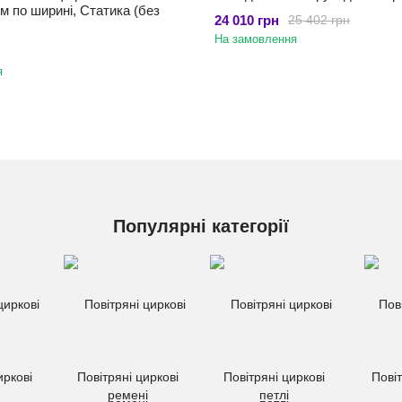
 по ширині, Статика (без
24 010 грн
25 402 грн
На замовлення
я
Популярні категорії
иркові
Повітряні циркові
Повітряні циркові
Пові
ремені
петлі