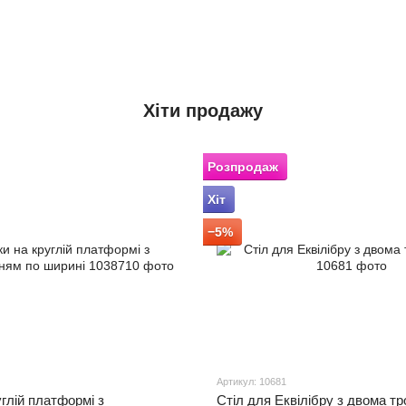
Хіти продажу
Розпродаж
Хіт
−5%
Артикул: 10681
углій платформі з
Стіл для Еквілібру з двома т