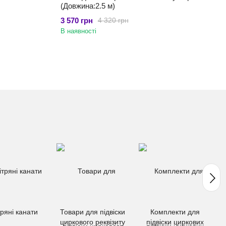
(Довжина:2.5 м)
3 570 грн
4 320 грн
В наявності
тряні канати
Товари для підвіски
Комплекти для
циркового реквізиту
підвіски циркових
к