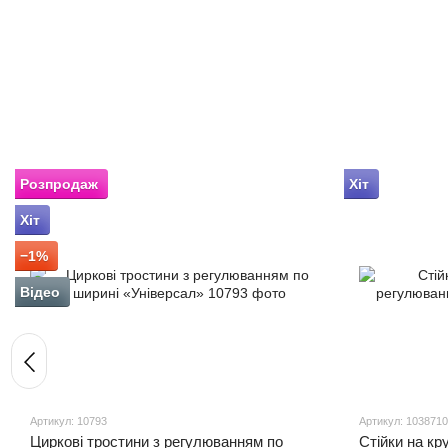
Розпродаж
Хіт
Хіт
−1%
Відео
Артикул: 10793
Артикул: 1038710
Циркові тростини з регулюванням по
Стійки на кр