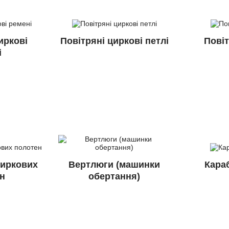
иркові
Повітряні циркові петлі
Повіт
і
циркових
Вертлюги (машинки
Караб
н
обертання)