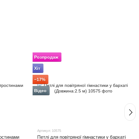
Розпродаж
Х
Хіт
−17%
Відео
Артикул: 10575
ростинами
Петлі для повітряної гімнастики у бархаті