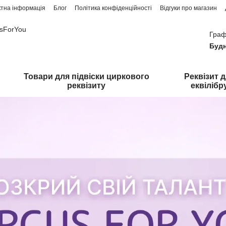
ктна інформація
Блог
Політика конфіденційності
Відгуки про магазин
usForYou
Граф
Будн
Товари для підвіски циркового
Реквізит 
реквізиту
еквілібр