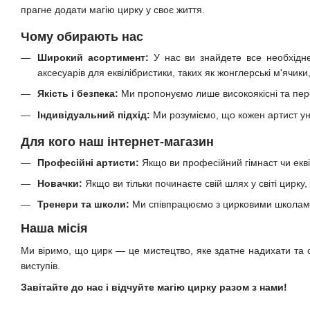
прагне додати магію цирку у своє життя.
Чому обирають нас
Широкий асортимент:
У нас ви знайдете все необхідне 
аксесуарів для еквілібристики, таких як жонглерські м'ячики
Якість і безпека:
Ми пропонуємо лише високоякісні та пере
Індивідуальний підхід:
Ми розуміємо, що кожен артист ун
Для кого наш інтернет-магазин
Професійні артисти:
Якщо ви професійний гімнаст чи екв
Новачки:
Якщо ви тільки починаєте свій шлях у світі цирку
Тренери та школи:
Ми співпрацюємо з цирковими школами 
Наша місія
Ми віримо, що цирк — це мистецтво, яке здатне надихати та 
виступів.
Завітайте до нас і відчуйте магію цирку разом з нами!