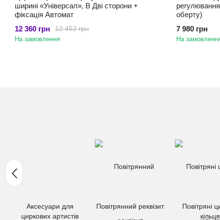
ширині «Універсал», В Дві сторони +
регулюванням
фіксація Автомат
оберту)
12 360 грн
7 980 грн
12 452 грн
На замовлення
На замовленн
Аксесуари для
Повітрянний реквізит
Повітряні ц
циркових артистів
кільця