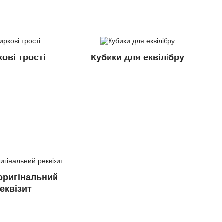
ові трості
Кубики для еквілібру
оригінальний
еквізит