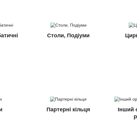
батичні
Столи, Подіуми
Цирк
и
Партерні кільця
Інший 
р