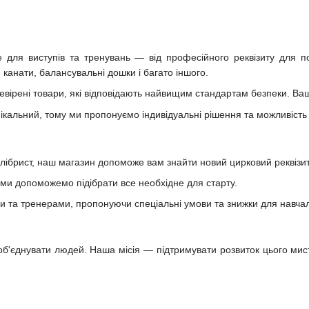
для виступів та тренувань — від професійного реквізиту для пов
, канати, балансувальні дошки і багато іншого.
вірені товари, які відповідають найвищим стандартам безпеки. Ваш
ікальний, тому ми пропонуємо індивідуальні рішення та можливість
ілібрист, наш магазин допоможе вам знайти новий цирковий реквізи
, ми допоможемо підібрати все необхідне для старту.
та тренерами, пропонуючи спеціальні умови та знижки для навчал
об'єднувати людей. Наша місія — підтримувати розвиток цього ми