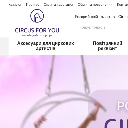
Перейти до основного контенту
Каталог
Про нас
Оплата і доставка
Обмін та повернення
Конта
Розкрий свій талант з - Circ
Аксесуари для циркових
Повітрянний
артистів
реквізит